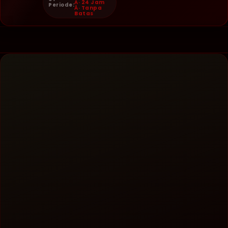
Â· 24 Jam
Periode:
Â· Tanpa
Batas