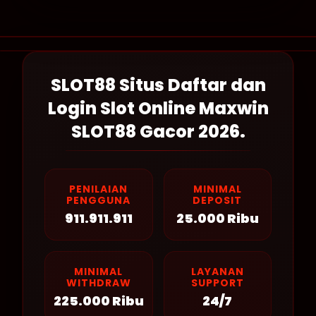
Layer Popup Close
SLOT88 Situs Daftar dan
Login Slot Online Maxwin
SLOT88 Gacor 2026.
PENILAIAN
MINIMAL
PENGGUNA
DEPOSIT
911.911.911
25.000 Ribu
MINIMAL
LAYANAN
WITHDRAW
SUPPORT
225.000 Ribu
24/7