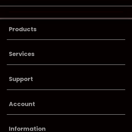
Buka
Footer Navigation
Products
Buka
Services
Buka
Support
Buka
Account
Buka
Information