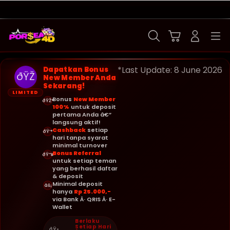
Skip
to
content
Cari
Troli
Login
Navigation
*Last Update: 8 June 2026
Dapatkan Bonus
ðŸŽ
New Member Anda
Sekarang!
LIMITED
Bonus
New Member
ðŸŽ°
100%
untuk deposit
pertama Anda â€”
langsung aktif!
Cashback
setiap
ðŸ’°
hari tanpa syarat
minimal turnover
Bonus Referral
ðŸ”¥
untuk setiap teman
yang berhasil daftar
& deposit
Minimal deposit
âš¡
hanya
Rp 25.000,-
via Bank Â· QRIS Â· E-
Wallet
Berlaku
Setiap Hari
ðŸ•